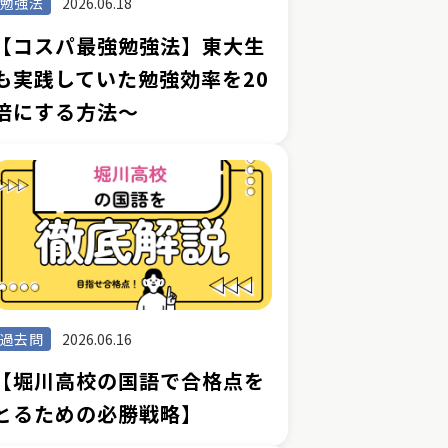
勉強法
2026.06.18
【コスパ最強勉強法】東大生
も実践していた勉強効率を20
倍にする方法～
過去問
2026.06.16
【堀川高校の国語で合格点を
とるための必勝戦略】