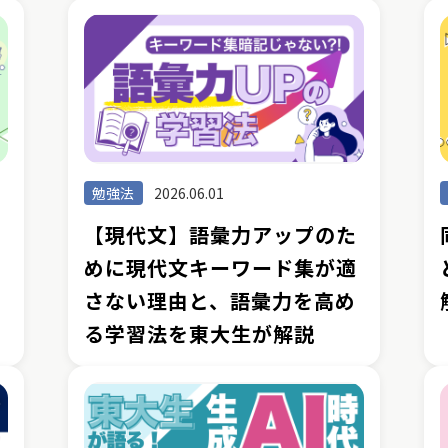
勉強法
2026.06.01
体
【現代文】語彙力アップのた
語
めに現代文キーワード集が適
さない理由と、語彙力を高め
る学習法を東大生が解説