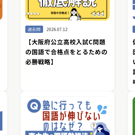
過去問
2026.07.12
現
【大阪府公立高校入試C問題
の国語で合格点をとるための
必勝戦略】
改