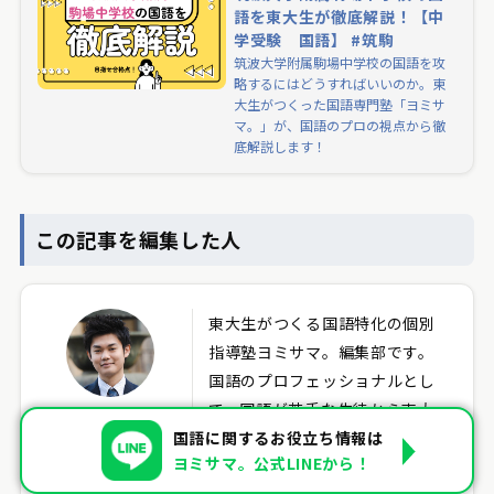
語を東大生が徹底解説！【中
学受験 国語】 #筑駒
筑波大学附属駒場中学校の国語を攻
略するにはどうすればいいのか。東
大生がつくった国語専門塾「ヨミサ
マ。」が、国語のプロの視点から徹
底解説します！
この記事を編集した人
東大生がつくる国語特化の個別
指導塾ヨミサマ。編集部です。
国語のプロフェッショナルとし
て、国語が苦手な生徒から東大
ヨミサマ。編集部
国語に関するお役立ち情報は
受験対策まで述べ二千人以上を
ヨミサマ。公式LINEから！
指導してきた経験を記事にして