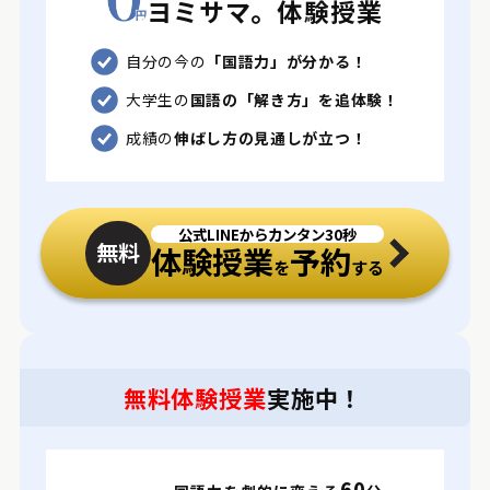
ヨミサマ。体験授業
自分の今の
「国語力」が分かる！
大学生の
国語の「解き方」を追体験！
成績の
伸ばし方の見通しが立つ！
公式LINEからカンタン30秒
無料
体験授業
予約
を
する
無料体験授業
実施中！
60