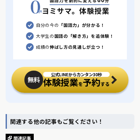
国語力を劇的に変える
分
ヨミサマ。体験授業
自分の今の
「国語力」が分かる！
大学生の
国語の「解き方」を追体験！
成績の
伸ばし方の見通しが立つ！
公式LINEからカンタン30秒
無料
体験授業
予約
を
する
関連する他の記事もご覧ください！
関連記事