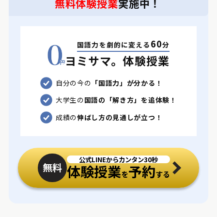
無料体験授業
実施中！
60
国語力を劇的に変える
分
ヨミサマ。体験授業
自分の今の
「国語力」が分かる！
大学生の
国語の「解き方」を追体験！
成績の
伸ばし方の見通しが立つ！
公式LINEからカンタン30秒
無料
体験授業
予約
を
する