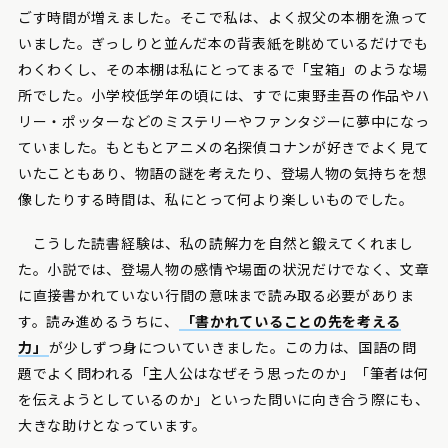
ごす時間が増えました。そこで私は、よく叔父の本棚を漁って
いました。ぎっしりと並んだ本の背表紙を眺めているだけでも
わくわくし、その本棚は私にとってまるで「宝箱」のような場
所でした。小学校低学年の頃には、すでに東野圭吾の作品やハ
リー・ポッターなどのミステリーやファンタジーに夢中になっ
ていました。もともとアニメの名探偵コナンが好きでよく見て
いたこともあり、物語の謎を考えたり、登場人物の気持ちを想
像したりする時間は、私にとって何より楽しいものでした。
こうした読書経験は、私の読解力を自然と鍛えてくれまし
た。小説では、登場人物の感情や場面の状況だけでなく、文章
に直接書かれていない行間の意味まで読み取る必要がありま
す。読み進めるうちに、
「書かれていることの先を考える
力」
が少しずつ身についていきました。この力は、国語の問
題でよく問われる「主人公はなぜそう思ったのか」「筆者は何
を伝えようとしているのか」といった問いに向き合う際にも、
大きな助けとなっています。