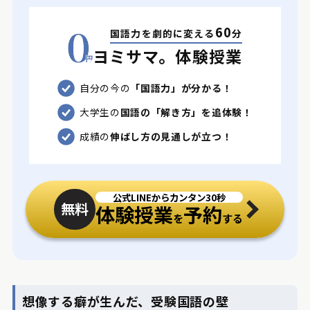
60
国語力を劇的に変える
分
ヨミサマ。体験授業
自分の今の
「国語力」が分かる！
大学生の
国語の「解き方」を追体験！
成績の
伸ばし方の見通しが立つ！
公式LINEからカンタン30秒
無料
体験授業
予約
を
する
想像する癖が生んだ、受験国語の壁