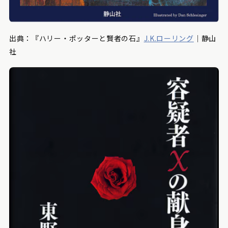
出典：『ハリー・ポッターと賢者の石』
J.K.ローリング
｜静山
社