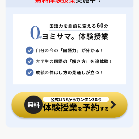
60
国語力を劇的に変える
分
ヨミサマ。体験授業
自分の今の
「国語力」が分かる！
大学生の
国語の「解き方」を追体験！
成績の
伸ばし方の見通しが立つ！
公式LINEからカンタン30秒
無料
体験授業
予約
を
する