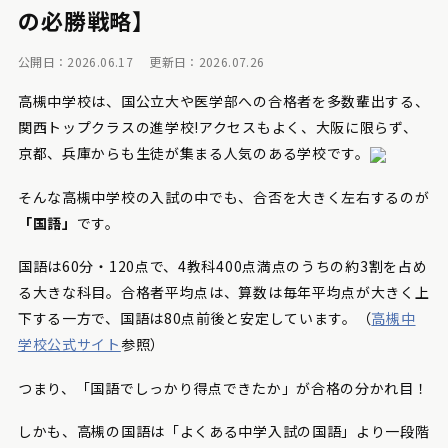
の必勝戦略】
公開日：2026.06.17
更新日：2026.07.26
高槻中学校は、国公立大や医学部への合格者を多数輩出する、
関西トップクラスの進学校!アクセスもよく、大阪に限らず、
京都、兵庫からも生徒が集まる人気のある学校です。
そんな高槻中学校の入試の中でも、合否を大きく左右するのが
「国語」
です。
国語は60分・120点で、4教科400点満点のうちの約3割を占め
る大きな科目。合格者平均点は、算数は毎年平均点が大きく上
下する一方で、国語は80点前後と安定しています。（
高槻中
学校公式サイト
参照）
つまり、「国語でしっかり得点できたか」が合格の分かれ目！
しかも、高槻の国語は「よくある中学入試の国語」より一段階