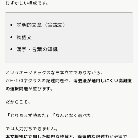
むずかしい構成です。
説明的文章（論説文）
物語文
漢字・言葉の知識
というオーソドックスな三本立てでありながら、
70〜170字クラスの記述問題や、
消去法が通用しにくい高難度
の選択問題
が並びます。
だからこそ、
「とりあえず読めた」「なんとなく選べた」
では太刀打ちできません。
本文根拠に立脚した精密な読解と、論理的な記述力
が必須で