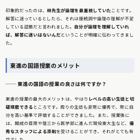
印象的だったのは、
林先生が論理を最重視していた
ことです。
解答に迷っているとしたら、それは接続詞や論理の理解が不足
している証拠だと言われました。
自分が論理を理解していれ
ば、解答に迷いはないんだ
ということが明確に伝わってきまし
た。
東進の国語授業のメリット
── 東進の国語の授業の良さは何ですか？
東進の授業の最大のメリットは、やはり
レベルの高い生徒と切
磋琢磨できる
ところです。周りの生徒も非常に優秀で、常に自
分を高い基準で評価することができました。また、授業後に
は、開成の首席や理三から医学部に進んだ現役東大生など、
優
秀なスタッフによる添削
を受けることができ、それがとても有
益でした。