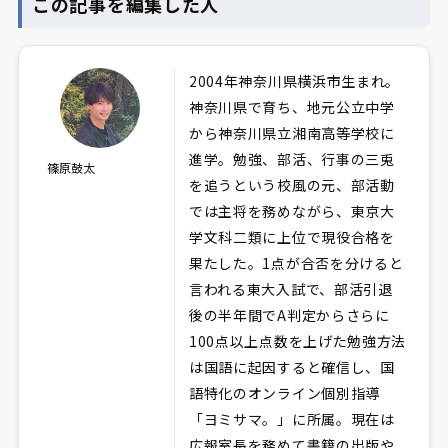
この記事を編集した人
2004年神奈川県横浜市生まれ。
神奈川県で育ち、地元公立中学
から神奈川県立湘南高等学校に
進学。勉強、部活、行事の三兎
篠原鼓太
を追うという校風の元、部活動
では主将を務めながら、東京大
学文科二類に上位で現役合格を
果たした。1点が合否を分けると
言われる東大入試で、部活引退
後の半年間でA判定からさらに
100点以上点数を上げた勉強方法
は国語に起因すると確信し、国
語特化のオンライン個別指導
「ヨミサマ。」に所属。現在は
広報室長を務めて書籍の出版や