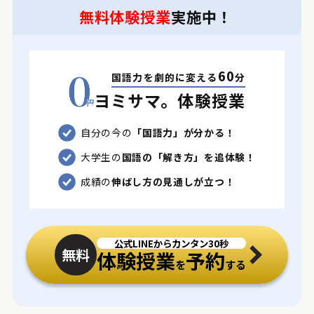
無料体験授業
実施中！
60
国語力を劇的に変える
分
ヨミサマ。体験授業
自分の今の
「国語力」が分かる！
大学生の
国語の「解き方」を追体験！
成績の
伸ばし方の見通しが立つ！
公式LINEからカンタン30秒
無料
体験授業
予約
を
する