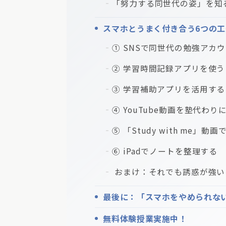
「努力する同世代の姿」を知
スマホとうまく付き合う6つの工
① SNSで同世代の勉強アカ
② 学習時間記録アプリを使う
③ 学習補助アプリを活用する
④ YouTube動画を塾代わり
⑤ 「Study with me」動
⑥ iPadでノートを整理する
おまけ：それでも誘惑が強い
最後に：「スマホをやめられな
無料体験授業実施中！