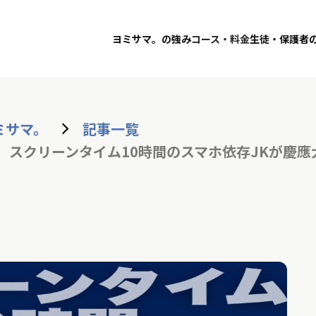
ヨミサマ。の強み
コース・料金
生徒・保護者
ミサマ。
記事一覧
】スクリーンタイム10時間のスマホ依存JKが慶