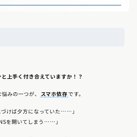
！
ンと上手く付き合えていますか！？
な悩みの一つが、
スマホ依存
です。
気づけば夕方になっていた……」
NSを開いてしまう……」