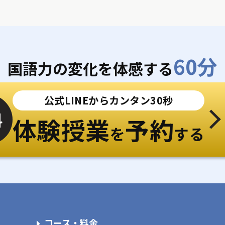
60分
国語力の変化を体感する
公式LINEからカンタン30秒
料
体験授業
予約
を
する
コース・料金