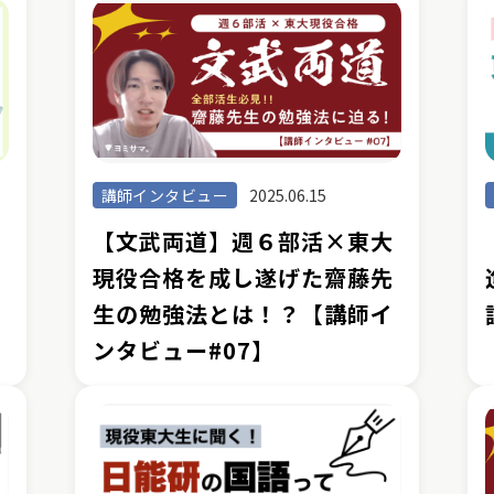
講師インタビュー
2025.06.15
か
【文武両道】週６部活×東大
現役合格を成し遂げた齋藤先
生の勉強法とは！？【講師イ
ンタビュー#07】